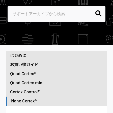
はじめに
お買い物ガイド
ユーザーマニュアル
Quad Cortex®
配送・送料について
ナレッジベース
Quad Cortex mini
ユーザーマニュアル（CorOS 4.0.0）
ご注文について
Cortex Control™
ソフトウェアのダウンロード
ユーザーマニュアル
Quad Cortex® デバイス一覧
Nano Cortex®
お支払い方法について
Cortex Control User Manual (2026.1.21)
Quad Cortex® シリアル番号